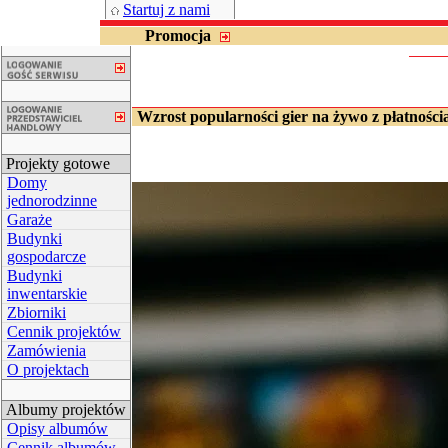
Startuj z nami
Promocja
Wzrost popularności gier na żywo z płatności
Projekty gotowe
Domy
jednorodzinne
Garaże
Budynki
gospodarcze
Budynki
inwentarskie
Zbiorniki
Cennik projektów
Zamówienia
O projektach
Albumy projektów
Opisy albumów
Cennik albumów