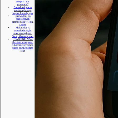
recepty i nie
przepłacić?
Casualowi gracze
często wybierają
lżejsze formaty gier
Przewodnik po
bezpiecznych
płatnościach w Total
Casino
Mükafatlar və
mərasimlər üçün
mərc strategiyası:
Oscar, Grammy və s
HEADLINE: What
the stars whispered.
Choosing perfumes
based on the zodiac
sign