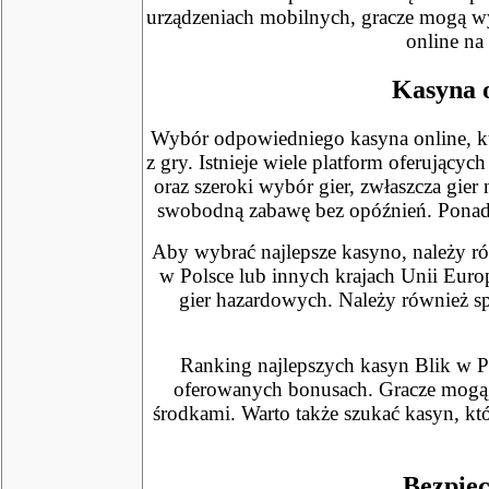
urządzeniach mobilnych, gracze mogą w
online na
Kasyna o
Wybór odpowiedniego kasyna online, któ
z gry. Istnieje wiele platform oferującyc
oraz szeroki wybór gier, zwłaszcza gie
swobodną zabawę bez opóźnień. Ponadto
Aby wybrać najlepsze kasyno, należy ró
w Polsce lub innych krajach Unii Euro
gier hazardowych. Należy również spr
Ranking najlepszych kasyn Blik w Pol
oferowanych bonusach. Gracze mogą l
środkami. Warto także szukać kasyn, k
Bezpiec